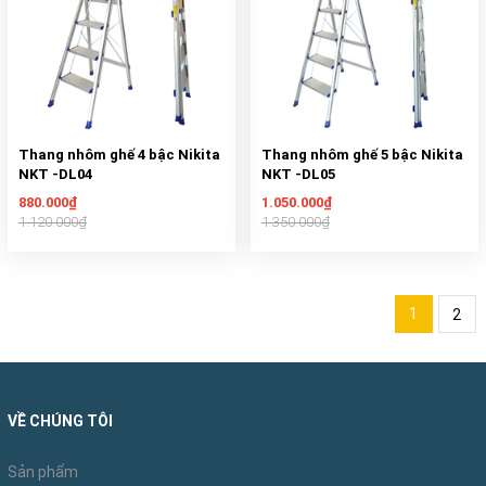
Thang nhôm ghế 4 bậc Nikita
Thang nhôm ghế 5 bậc Nikita
NKT -DL04
NKT -DL05
880.000₫
1.050.000₫
1.120.000₫
1.350.000₫
1
2
VỀ CHÚNG TÔI
Sản phẩm