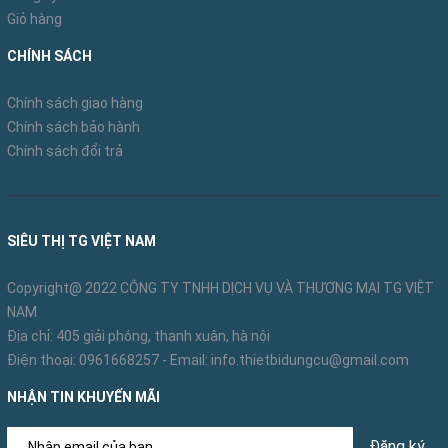
Giỏ hàng
CHÍNH SÁCH
Chính sách giao hàng
Chính sách bảo hành
Chính sách đổi trả
SIÊU THỊ TG VIỆT NAM
Copyright@ 2022 CÔNG TY TNHH DỊCH VỤ VÀ THƯƠNG MẠI TG VIỆT
NAM
Địa chỉ: 405 giải phóng, thanh xuân, hà nội
Điện thoại:
0961668257
- Email:
info.thietbidungcu@gmail.com
NHẬN TIN KHUYẾN MÃI
Đăng ký