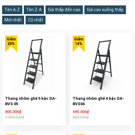
Tên A-Z
Tên Z-A
Giá thấp đến cao
Giá cao xuống thấp
Mới nhất
Cũ nhất
Thang nhôm ghế 5 bậc DA-
Thang nhôm ghế 4 bậc DA-
BVS 05
BVS04
800.000₫
690.000₫
1.000.000₫
800.000₫